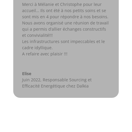
Merci à Mélanie et Christophe pour leur
accueil… Ils ont été à nos petits soins et se
sont mis en 4 pour répondre à nos besoins.
Nous avons organisé une réunion de travail
qui a permis d’allier échanges constructifs
et convivialité!!!
Les infrastructures sont impeccables et le
cadre idyllique.
A refaire avec plaisir !!!
Elise
Juin 2022
,
Responsable Sourcing et
Efficacité Energétique chez Dalkia